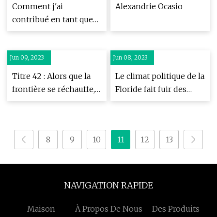
Research
Comment j'ai
Alexandrie Ocasio
contribué en tant que
testeur à un système
d'apprentissage
Jun 09, 2023
automatique :
Jun 08, 2023
opportunités, défis et
Titre 42 : Alors que la
Le climat politique de la
apprentissages
frontière se réchauffe,
Floride fait fuir des
les démocrates se
milliers de visiteurs et
divisent sur une
des millions de dollars
solution migratoire
8
9
10
11
12
13
NAVIGATION RAPIDE
Maison
À Propos De Nous
Des Produits