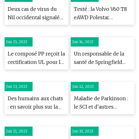
Deux cas de virus du
Testé : la Volvo V60 T8
Nil occidental signalés
eAWD Polestar
dans le Suffolk
Engineered 2024
dépasse le passé
Jun 15, 2023
Jun 14, 2023
Le composé PP reçoit la
Un responsable de la
certification UL pour la
santé de Springfield
protection contre
publie un avis sur le Nil
l'emballement
occidental après un test
Jun 13, 2023
thermique
Jun 12, 2023
positif
Des humains aux chats
Maladie de Parkinson :
: en savoir plus sur la
le SCI et d'autres
maladie de Lyme chez
maladies intestinales
les félins ::
pourraient être des
Jun 11, 2023
Understanding Animal
Jun 10, 2023
signes précoces