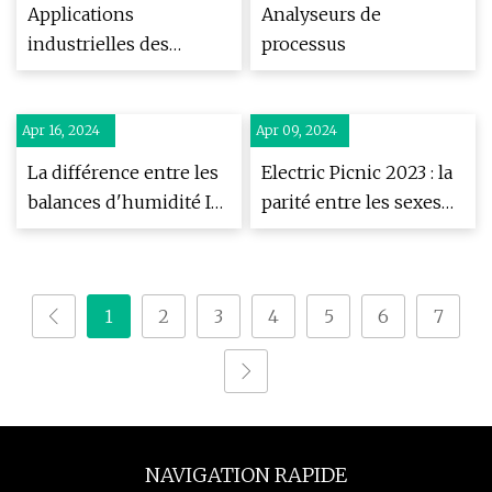
Applications
Analyseurs de
industrielles des
processus
analyseurs d'humidité
Apr 16, 2024
Apr 09, 2024
La différence entre les
Electric Picnic 2023 : la
balances d'humidité IR
parité entre les sexes
et les analyseurs NIR
est difficile en raison
du moins de femmes
têtes d’affiche, déclare
1
2
3
4
5
6
7
le directeur du festival
NAVIGATION RAPIDE