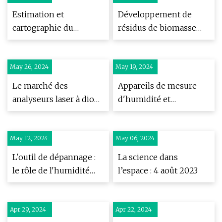
Estimation et
Développement de
cartographie du
résidus de biomasse
contenu de la texture
durables pour des
du sol sur la base de
applications de
May 26, 2024
l'imagerie
May 19, 2024
biocarburants
hyperspectrale d'un
Le marché des
Appareils de mesure
véhicule aérien sans
analyseurs laser à diode
d'humidité et
pilote
accordable (TDLA) est
analyseurs d'humidité
prêt pour une
May 12, 2024
croissance
May 06, 2024
exponentielle au cours
L'outil de dépannage :
La science dans
de la prochaine
le rôle de l'humidité
l’espace : 4 août 2023
décennie
dans l'évasement du
moulage par injection
Apr 29, 2024
Apr 22, 2024