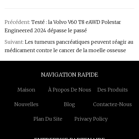
Précédent:
Testé : la Volvo V60 T8 eAWD Polestar
Engineered 2024 dépasse le passé
Suivant:
Les tumeurs pancréatiques peuvent réagir au
médicament contre le cancer de la moelle osseuse
NAVIGATION RAPIDE
Maison
À Propos De Nous
Des Produits
Nouvelles
Blog
Contactez-Nous
Plan Du Site
Privacy Policy