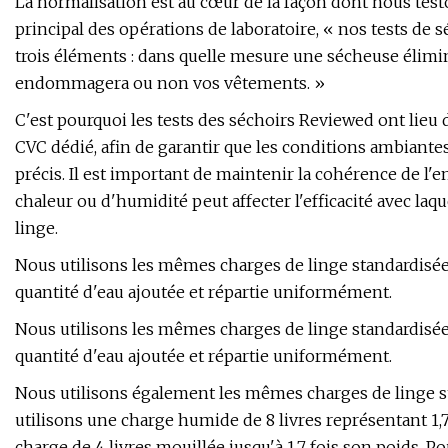
La normalisation est au cœur de la façon dont nous test
principal des opérations de laboratoire, « nos tests de
trois éléments : dans quelle mesure une sécheuse élimine-
endommagera ou non vos vêtements. »
C'est pourquoi les tests des séchoirs Reviewed ont lieu
CVC dédié, afin de garantir que les conditions ambiante
précis. Il est important de maintenir la cohérence de l'
chaleur ou d'humidité peut affecter l'efficacité avec laq
linge.
Nous utilisons les mêmes charges de linge standardisé
quantité d'eau ajoutée et répartie uniformément.
Nous utilisons les mêmes charges de linge standardisé
quantité d'eau ajoutée et répartie uniformément.
Nous utilisons également les mêmes charges de linge st
utilisons une charge humide de 8 livres représentant 1,7
charge de 4 livres mouillée jusqu'à 1,7 fois son poids. 