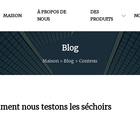
À PROPOS DE
DES
MAISON
N
NOUS
PRODUITS
Blog
Maison
>
Blog
>
Contenu
omment nous testons les séchoirs