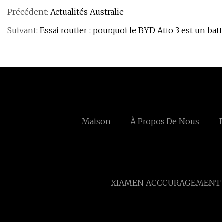
Précédent:
Actualités Australie
Suivant:
Essai routier : pourquoi le BYD Atto 3 est un ba
Maison
À Propos De Nous
XIAMEN ACCOURAGEMENT E