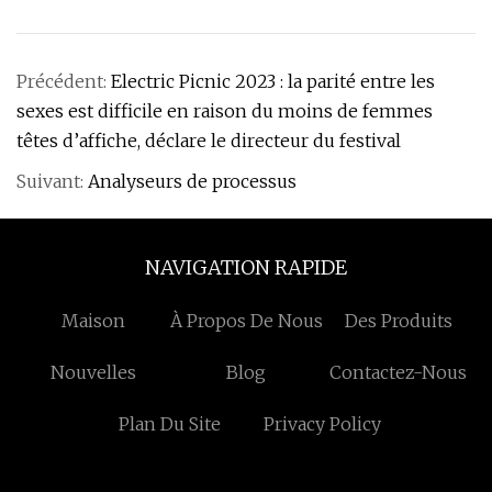
Précédent:
Electric Picnic 2023 : la parité entre les
sexes est difficile en raison du moins de femmes
têtes d’affiche, déclare le directeur du festival
Suivant:
Analyseurs de processus
NAVIGATION RAPIDE
Maison
À Propos De Nous
Des Produits
Nouvelles
Blog
Contactez-Nous
Plan Du Site
Privacy Policy