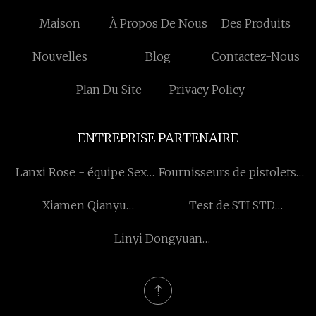
Maison
À Propos De Nous
Des Produits
Nouvelles
Blog
Contactez-Nous
Plan Du Site
Privacy Policy
ENTREPRISE PARTENAIRE
Lanxi Rose - équipe Sexy
Fournisseurs de pistolets à
Lingerie Ferme
rivets auto-perçants en
Xiamen Qianyu
Test de STI STD
Chine
Technologie Cie., Ltd
personnalisé
Linyi Dongyuan
International Trade Co.,
Ltd