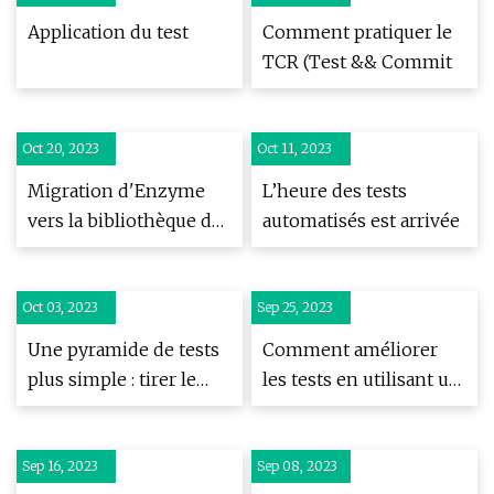
Application du test
Comment pratiquer le
TCR (Test && Commit
Oct 20, 2023
Oct 11, 2023
Migration d'Enzyme
L’heure des tests
vers la bibliothèque de
automatisés est arrivée
tests React
Oct 03, 2023
Sep 25, 2023
Une pyramide de tests
Comment améliorer
plus simple : tirer le
les tests en utilisant un
meilleur parti de vos
léger coup de pouce
tests
Sep 16, 2023
Sep 08, 2023