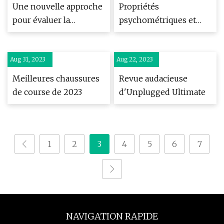
Une nouvelle approche
Propriétés
pour évaluer la
psychométriques et
déformation continue
validation de la version
et discontinue des
polonaise du
Aug 31, 2023
pipelines induite par
Aug 22, 2023
Fibromyalgia Impact
l'excavation d'un
Questionnaire (FIQ
Meilleures chaussures
Revue audacieuse
tunnel dans le sol
de course de 2023
d'Unplugged Ultimate
1
2
3
4
5
6
7
NAVIGATION RAPIDE