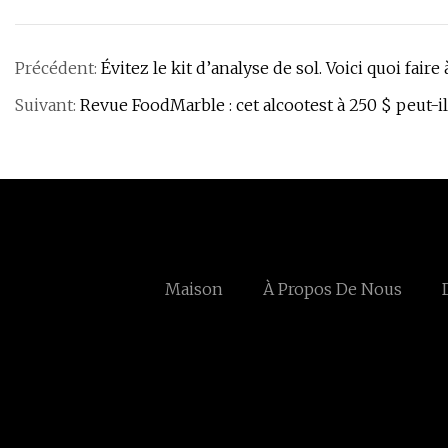
Précédent:
Évitez le kit d’analyse de sol. Voici quoi faire à
Suivant:
Revue FoodMarble : cet alcootest à 250 $ peut-il
Maison
À Propos De Nous