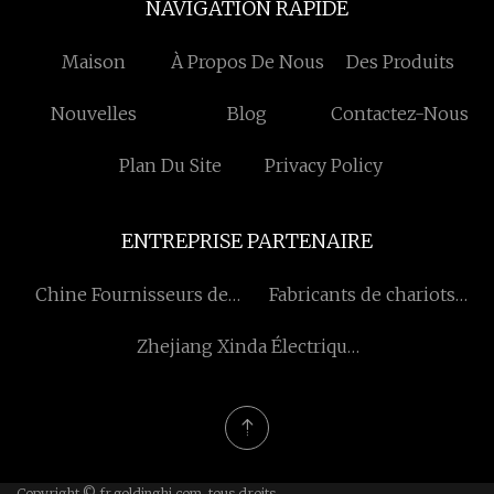
NAVIGATION RAPIDE
Maison
À Propos De Nous
Des Produits
Nouvelles
Blog
Contactez-Nous
Plan Du Site
Privacy Policy
ENTREPRISE PARTENAIRE
Chine Fournisseurs de
Fabricants de chariots
couvercles de poussoir
d'injection de blindage de
Zhejiang Xinda Électrique
rayonnement,
Cie, Ltd.
fournisseurs, usine -
fabriqués en Chine -
Jinxing
Copyright © fr.goldinghi.com, tous droits