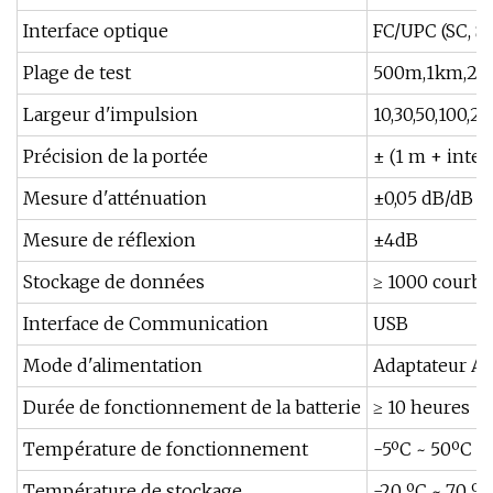
Interface optique
FC/UPC (SC, S
Plage de test
500m,1km,2k
Largeur d'impulsion
10,30,50,100,2
Précision de la portée
± (1 m + inter
Mesure d'atténuation
±0,05 dB/dB
Mesure de réflexion
±4dB
Stockage de données
≥ 1000 courbe
Interface de Communication
USB
Mode d'alimentation
Adaptateur AC/
Durée de fonctionnement de la batterie
≥ 10 heures
Température de fonctionnement
-5ºC ~ 50ºC
Température de stockage
-20 ºC ~ 70 ºC