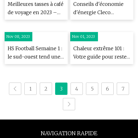
commerciale
Patrick Mahomes
Meilleures tasses à café
Conseils d'économie
audacieuse
de voyage en 2023 –
d'énergie Cleco
testées et notées
Entergy de la
Nouvelle-Orléans
Nov 08, 2023
Nov 01, 2023
HS Football Semaine 1 :
Chaleur extrême 101 :
le sud-ouest tend une
Votre guide pour rester
embuscade à Gillespie ;
en sécurité et rester au
Carlinville passe devant
frais
Litchfield
1
2
3
4
5
6
7
NAVIGATION RAPIDE