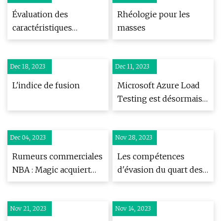
Évaluation des
Rhéologie pour les
caractéristiques
masses
d'écoulement de fusion
des polymères : devis,
Dec 18, 2023
demande de prix, prix
Dec 11, 2023
et achat
L'indice de fusion
Microsoft Azure Load
Testing est désormais
disponible pour tous
Dec 04, 2023
Nov 28, 2023
Rumeurs commerciales
Les compétences
NBA : Magic acquiert
d'évasion du quart des
Tyler Herro de Heat
Jaguars Nathan Rourke
dans le cadre d'une
obtiennent le sceau
Nov 21, 2023
proposition
Nov 14, 2023
d'approbation de