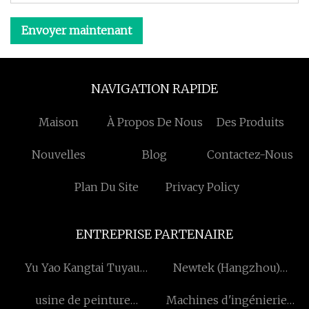
Envoyer maintenant
NAVIGATION RAPIDE
Maison
À Propos De Nous
Des Produits
Nouvelles
Blog
Contactez-Nous
Plan Du Site
Privacy Policy
ENTREPRISE PARTENAIRE
Yu Yao Kangtai Tuyau
Newtek (Hangzhou)
Technologie Cie., Ltd
Énergie Technologie Cie,
usine de peinture
Machines d'ingénierie
Ltée