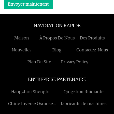
Envoyer maintenant
NAVIGATION RAPIDE
Maison
À Propos De Nous
Des Produits
Nouvelles
Blog
Contactez-Nous
Plan Du Site
Privacy Policy
ENTREPRISE PARTENAIRE
Hangzhou Shengtu
Qingzhou Ruidiante
Technologie Co., Ltd
Commerce Cie, Ltée
Chine Inverse Osmose
fabricants de machines
Membrane Chemicals
stationnaires de coupe et