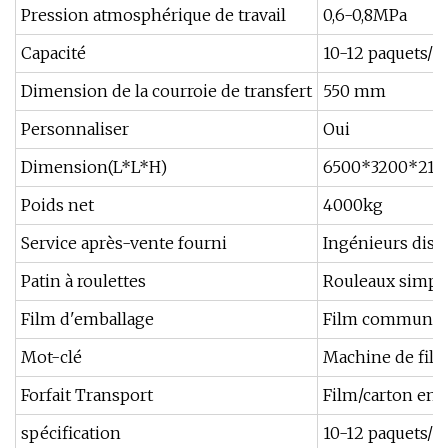
Pression atmosphérique de travail
0,6-0,8MPa
Capacité
10-12 paquets/
Dimension de la courroie de transfert
550 mm
Personnaliser
Oui
Dimension(L*L*H)
6500*3200*210
Poids net
4000kg
Service après-vente fourni
Ingénieurs disp
Patin à roulettes
Rouleaux simpl
Film d'emballage
Film commun
Mot-clé
Machine de film
Forfait Transport
Film/carton en b
spécification
10-12 paquets/