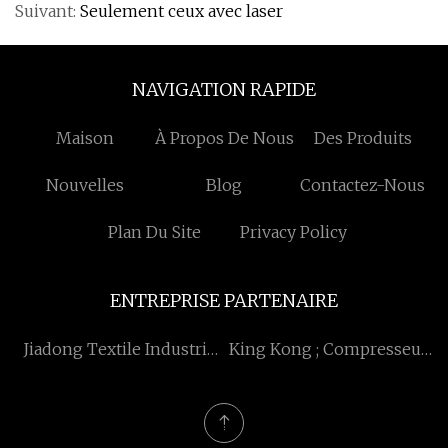
Suivant:
Seulement ceux avec laser
NAVIGATION RAPIDE
Maison
À Propos De Nous
Des Produits
Nouvelles
Blog
Contactez-Nous
Plan Du Site
Privacy Policy
ENTREPRISE PARTENAIRE
Jiadong Textile Industrie
King Kong ; Compresseur
Et Trade Co., Ltd.
d'air à vis-refroidi à l'eau
Co., Ltd.